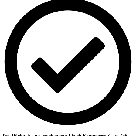
Das Hörbuch – gesprochen von Ulrich Kammerer
: Spare Zeit