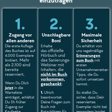
einzutragen
1.
2.
3.
Zugang vor
Unschlagbare
Maximale
allen anderen
Boni
Sicherheit
Die erste Auflage
Erhalte
Du erhältst von
offizielle
des Buches ist auf
das
uns regelmäßige
Hörbuch und
4.000 Exemplare
Erinnerungen
Mehr
das Sanierungs-
limitiert.
zum Buch
mit
als 2.100 sind
Webinar mit
ersten
bereits
Inhalten, die
Unternehmerretter-
reserviert.
nicht im Buch
Tipps, die Du
vorkommen,
sofort umsetzen
Wenn Du Dich
geschenkt
:
kannst.
jetzt
in die
Warteliste
1.
Ulrich
So stellst Du
einträgst, erhältst
beantwortet
sicher, dass Dein
Du 5h früher
Deine Fragen zum
reserviertes
Zugang zur
Buch mit
Exemplar nicht bei
Kaufseite.
Ratschlägen für
jemandem landet,