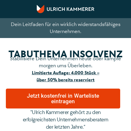
Dein Leitfaden für ein wirklich widerstandsfähiges
Unternehmen.
TABUTHEMA INSOLVENZ
Stabilisiere Dein Unternehmen heute oder kämpfe
morgen ums Überleben.
Limitierte Auflage: 4.000 Stück –
über 50% bereits reserviert
Jetzt kostenfrei in Warteliste
eintragen
"Ulrich Kammerer gehört zu den
erfolgreichsten Unternehmensberatern
der letzten Jahre.“