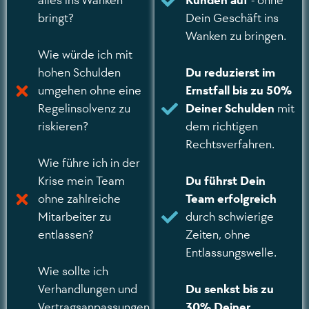
alles ins Wanken
Kunden auf
- ohne
bringt?
Dein Geschäft ins
Wanken zu bringen.
Wie würde ich mit
hohen Schulden
Du reduzierst im
umgehen ohne eine
Ernstfall bis zu 50%
Regelinsolvenz zu
Deiner Schulden
mit
riskieren?
dem richtigen
Rechtsverfahren.
Wie führe ich in der
Krise mein Team
Du führst Dein
ohne zahlreiche
Team erfolgreich
Mitarbeiter zu
durch schwierige
entlassen?
Zeiten, ohne
Entlassungswelle.
Wie sollte ich
Verhandlungen und
Du senkst bis zu
Vertragsanpassungen
30% Deiner